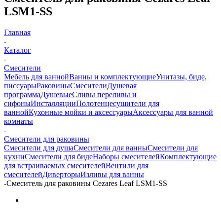
LSM1-SS
Главная
-
Каталог
-
Смесители
Мебель для ванной
Ванны и комплектующие
Унитазы, биде,
писсуары
Раковины
Смесители
Душевая
программа
Душевые
Сливы переливы и
сифоны
Инсталляции
Полотенцесушители для
ванной
Кухонные мойки и аксессуары
Аксессуары для ванной
комнаты
-
Смесители для раковины
Смесители для душа
Смесители для ванны
Смесители для
кухни
Смесители для биде
Наборы смесителей
Комплектующие
для встраиваемых смесителей
Вентили для
смесителей
Диверторы
Изливы для ванны
-
Смеситель для раковины Cezares Leaf LSM1-SS