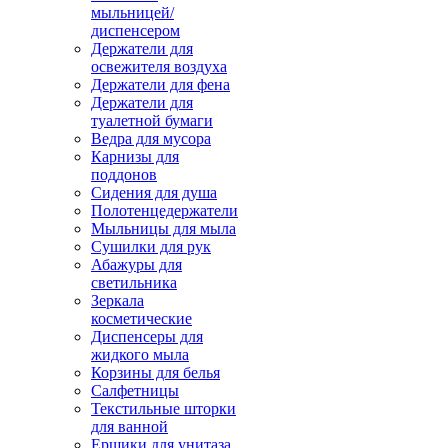
мыльницей/
диспенсером
Держатели для
освежителя воздуха
Держатели для фена
Держатели для
туалетной бумаги
Ведра для мусора
Карнизы для
поддонов
Сидения для душа
Полотенцедержатели
Мыльницы для мыла
Сушилки для рук
Абажуры для
светильника
Зеркала
косметические
Диспенсеры для
жидкого мыла
Корзины для белья
Салфетницы
Текстильные шторки
для ванной
Ершики для унитаза