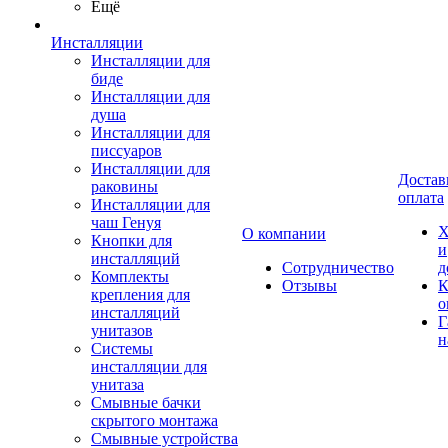
Ещё
Инсталляции
Инсталляции для
биде
Инсталляции для
душа
Инсталляции для
писсуаров
Инсталляции для
Достав
раковины
оплата
Инсталляции для
чаш Генуя
Х
О компании
Кнопки для
и
инсталляций
Сотрудничество
д
Комплекты
Отзывы
К
крепления для
о
инсталляций
Г
унитазов
н
Системы
инсталляции для
унитаза
Смывные бачки
скрытого монтажа
Смывные устройства