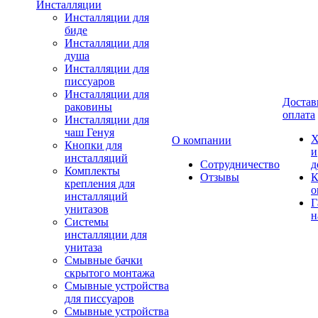
Инсталляции
Инсталляции для
биде
Инсталляции для
душа
Инсталляции для
писсуаров
Инсталляции для
Достав
раковины
оплата
Инсталляции для
чаш Генуя
Х
О компании
Кнопки для
и
инсталляций
Сотрудничество
д
Комплекты
Отзывы
К
крепления для
о
инсталляций
Г
унитазов
н
Системы
инсталляции для
унитаза
Смывные бачки
скрытого монтажа
Смывные устройства
для писсуаров
Смывные устройства