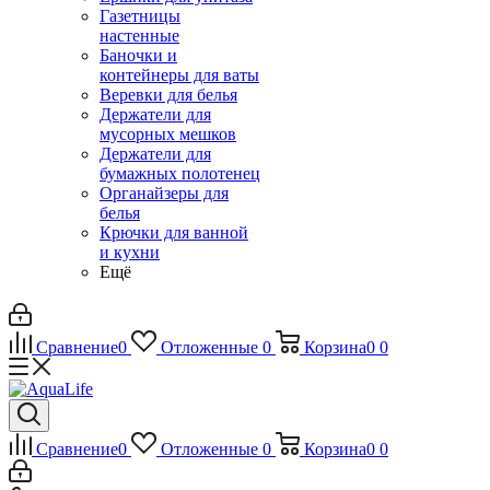
Газетницы
настенные
Баночки и
контейнеры для ваты
Веревки для белья
Держатели для
мусорных мешков
Держатели для
бумажных полотенец
Органайзеры для
белья
Крючки для ванной
и кухни
Ещё
Сравнение
0
Отложенные
0
Корзина
0
0
Сравнение
0
Отложенные
0
Корзина
0
0