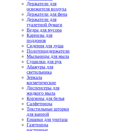
Держатели для
освежителя воздуха
Держатели для фена
Держатели для
туалетной бумаги
Ведра для мусора
Карнизы для
поддонов
Сидения для душа
Полотенцедержатели
Мыльницы для мыла
Сушилки для рук
Абажуры для
светильника
Зеркала
косметические
Диспенсеры для
жидкого мыла
Корзины для белья
Салфетницы
Текстильные шторки
для ванной
Ершики для унитаза
Газетницы
настенные