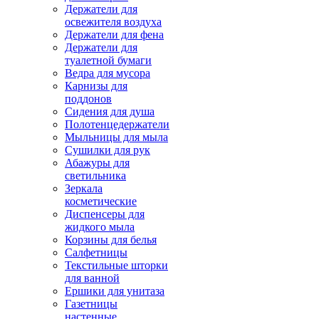
Держатели для
освежителя воздуха
Держатели для фена
Держатели для
туалетной бумаги
Ведра для мусора
Карнизы для
поддонов
Сидения для душа
Полотенцедержатели
Мыльницы для мыла
Сушилки для рук
Абажуры для
светильника
Зеркала
косметические
Диспенсеры для
жидкого мыла
Корзины для белья
Салфетницы
Текстильные шторки
для ванной
Ершики для унитаза
Газетницы
настенные