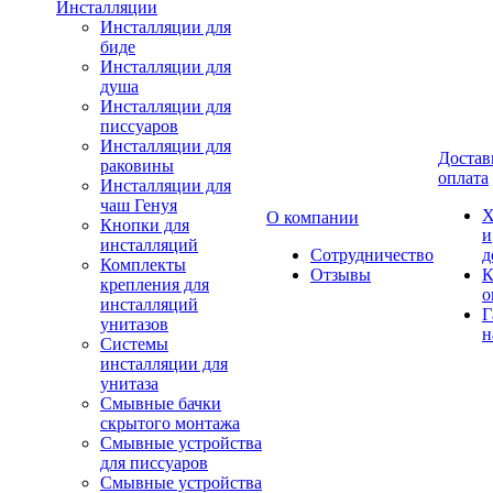
Инсталляции
Инсталляции для
биде
Инсталляции для
душа
Инсталляции для
писсуаров
Инсталляции для
Достав
раковины
оплата
Инсталляции для
чаш Генуя
Х
О компании
Кнопки для
и
инсталляций
Сотрудничество
д
Комплекты
Отзывы
К
крепления для
о
инсталляций
Г
унитазов
н
Системы
инсталляции для
унитаза
Смывные бачки
скрытого монтажа
Смывные устройства
для писсуаров
Смывные устройства