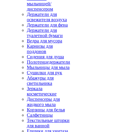
мыльницей/
диспенсером
Держатели для
освежителя воздуха
Держатели для фена
Держатели для
туалетной бумаги
Ведра для мусора
Карнизы для
поддонов
Сидения для душа
Полотенцедержатели
Мыльницы для мыла
Сушилки для рук
Абажуры для
светильника
Зеркала
косметические
Диспенсеры для
жидкого мыла
Корзины для белья
Салфетницы
Текстильные шторки
для ванной
Ершики для унитаза