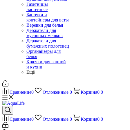
Газетницы
настенные
Баночки и
контейнеры для ваты
Веревки для белья
Держатели для
мусорных мешков
Держатели для
бумажных полотенец
Органайзеры для
белья
Крючки для ванной
и кухни
Ещё
Сравнение
0
Отложенные
0
Корзина
0
0
Сравнение
0
Отложенные
0
Корзина
0
0