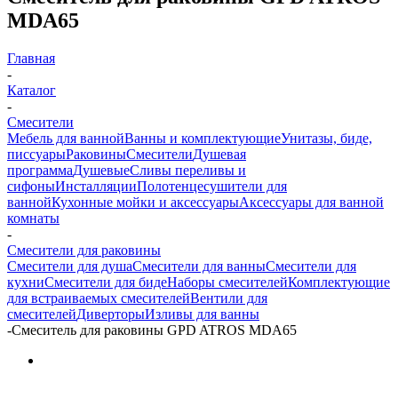
MDA65
Главная
-
Каталог
-
Смесители
Мебель для ванной
Ванны и комплектующие
Унитазы, биде,
писсуары
Раковины
Смесители
Душевая
программа
Душевые
Сливы переливы и
сифоны
Инсталляции
Полотенцесушители для
ванной
Кухонные мойки и аксессуары
Аксессуары для ванной
комнаты
-
Смесители для раковины
Смесители для душа
Смесители для ванны
Смесители для
кухни
Смесители для биде
Наборы смесителей
Комплектующие
для встраиваемых смесителей
Вентили для
смесителей
Диверторы
Изливы для ванны
-
Смеситель для раковины GPD ATROS MDA65