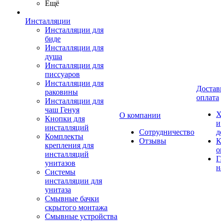
Ещё
Инсталляции
Инсталляции для
биде
Инсталляции для
душа
Инсталляции для
писсуаров
Инсталляции для
Достав
раковины
оплата
Инсталляции для
чаш Генуя
Х
О компании
Кнопки для
и
инсталляций
Сотрудничество
д
Комплекты
Отзывы
К
крепления для
о
инсталляций
Г
унитазов
н
Системы
инсталляции для
унитаза
Смывные бачки
скрытого монтажа
Смывные устройства