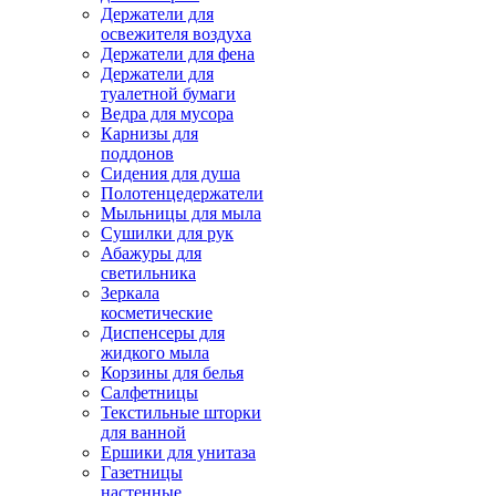
Держатели для
освежителя воздуха
Держатели для фена
Держатели для
туалетной бумаги
Ведра для мусора
Карнизы для
поддонов
Сидения для душа
Полотенцедержатели
Мыльницы для мыла
Сушилки для рук
Абажуры для
светильника
Зеркала
косметические
Диспенсеры для
жидкого мыла
Корзины для белья
Салфетницы
Текстильные шторки
для ванной
Ершики для унитаза
Газетницы
настенные