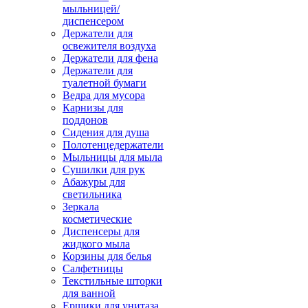
мыльницей/
диспенсером
Держатели для
освежителя воздуха
Держатели для фена
Держатели для
туалетной бумаги
Ведра для мусора
Карнизы для
поддонов
Сидения для душа
Полотенцедержатели
Мыльницы для мыла
Сушилки для рук
Абажуры для
светильника
Зеркала
косметические
Диспенсеры для
жидкого мыла
Корзины для белья
Салфетницы
Текстильные шторки
для ванной
Ершики для унитаза