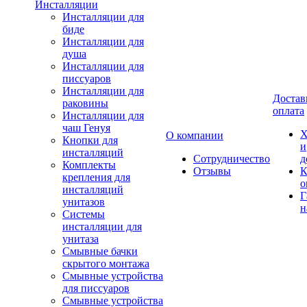
Инсталляции
Инсталляции для
биде
Инсталляции для
душа
Инсталляции для
писсуаров
Инсталляции для
Достав
раковины
оплата
Инсталляции для
чаш Генуя
Х
О компании
Кнопки для
и
инсталляций
Сотрудничество
д
Комплекты
Отзывы
К
крепления для
о
инсталляций
Г
унитазов
н
Системы
инсталляции для
унитаза
Смывные бачки
скрытого монтажа
Смывные устройства
для писсуаров
Смывные устройства