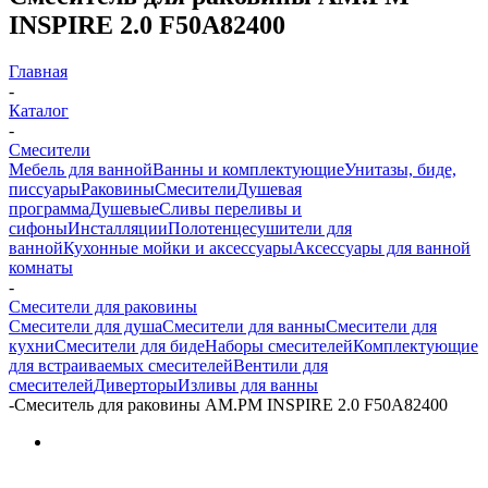
INSPIRE 2.0 F50A82400
Главная
-
Каталог
-
Смесители
Мебель для ванной
Ванны и комплектующие
Унитазы, биде,
писсуары
Раковины
Смесители
Душевая
программа
Душевые
Сливы переливы и
сифоны
Инсталляции
Полотенцесушители для
ванной
Кухонные мойки и аксессуары
Аксессуары для ванной
комнаты
-
Смесители для раковины
Смесители для душа
Смесители для ванны
Смесители для
кухни
Смесители для биде
Наборы смесителей
Комплектующие
для встраиваемых смесителей
Вентили для
смесителей
Диверторы
Изливы для ванны
-
Смеситель для раковины AM.PM INSPIRE 2.0 F50A82400