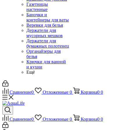
Газетницы
настенные
Баночки и
контейнеры для ваты
Веревки для белья
Держатели для
мусорных мешков
Держатели для
бумажных полотенец
Органайзеры для
белья
Крючки для ванной
и кухни
Ещё
Сравнение
0
Отложенные
0
Корзина
0
0
Сравнение
0
Отложенные
0
Корзина
0
0