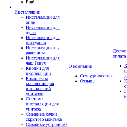
Ещё
Инсталляции
Инсталляции для
биде
Инсталляции для
душа
Инсталляции для
писсуаров
Инсталляции для
Достав
раковины
оплата
Инсталляции для
чаш Генуя
Х
О компании
Кнопки для
и
инсталляций
Сотрудничество
д
Комплекты
Отзывы
К
крепления для
о
инсталляций
Г
унитазов
н
Системы
инсталляции для
унитаза
Смывные бачки
скрытого монтажа
Смывные устройства