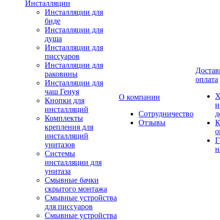
Инсталляции
Инсталляции для
биде
Инсталляции для
душа
Инсталляции для
писсуаров
Инсталляции для
Достав
раковины
оплата
Инсталляции для
чаш Генуя
Х
О компании
Кнопки для
и
инсталляций
Сотрудничество
д
Комплекты
Отзывы
К
крепления для
о
инсталляций
Г
унитазов
н
Системы
инсталляции для
унитаза
Смывные бачки
скрытого монтажа
Смывные устройства
для писсуаров
Смывные устройства