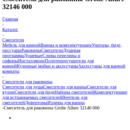
32146 000
Главная
-
Каталог
-
Смесители
Мебель для ванной
Ванны и комплектующие
Унитазы, биде,
писсуары
Раковины
Смесители
Душевая
программа
Душевые
Сливы переливы и
сифоны
Инсталляции
Полотенцесушители для
ванной
Кухонные мойки и аксессуары
Аксессуары для ванной
комнаты
-
Смесители для раковины
Смесители для душа
Смесители для ванны
Смесители для
кухни
Смесители для биде
Наборы смесителей
Комплектующие
для встраиваемых смесителей
Вентили для
смесителей
Диверторы
Изливы для ванны
-
Смеситель для раковины Grohe Allure 32146 000