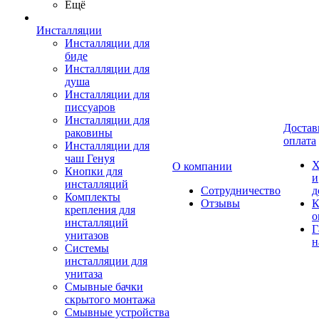
Ещё
Инсталляции
Инсталляции для
биде
Инсталляции для
душа
Инсталляции для
писсуаров
Инсталляции для
Достав
раковины
оплата
Инсталляции для
чаш Генуя
Х
О компании
Кнопки для
и
инсталляций
Сотрудничество
д
Комплекты
Отзывы
К
крепления для
о
инсталляций
Г
унитазов
н
Системы
инсталляции для
унитаза
Смывные бачки
скрытого монтажа
Смывные устройства