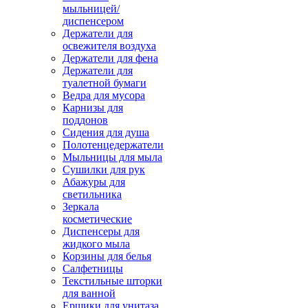
мыльницей/
диспенсером
Держатели для
освежителя воздуха
Держатели для фена
Держатели для
туалетной бумаги
Ведра для мусора
Карнизы для
поддонов
Сидения для душа
Полотенцедержатели
Мыльницы для мыла
Сушилки для рук
Абажуры для
светильника
Зеркала
косметические
Диспенсеры для
жидкого мыла
Корзины для белья
Салфетницы
Текстильные шторки
для ванной
Ершики для унитаза