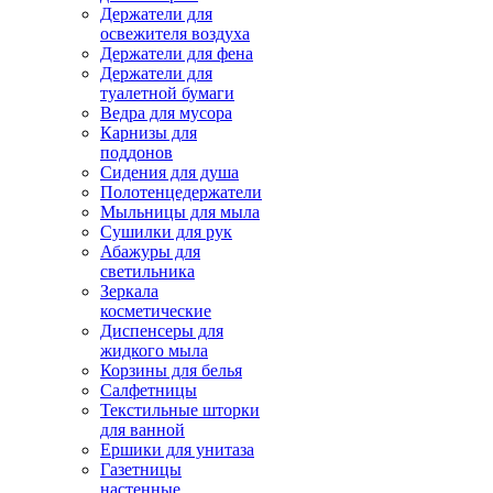
Держатели для
освежителя воздуха
Держатели для фена
Держатели для
туалетной бумаги
Ведра для мусора
Карнизы для
поддонов
Сидения для душа
Полотенцедержатели
Мыльницы для мыла
Сушилки для рук
Абажуры для
светильника
Зеркала
косметические
Диспенсеры для
жидкого мыла
Корзины для белья
Салфетницы
Текстильные шторки
для ванной
Ершики для унитаза
Газетницы
настенные