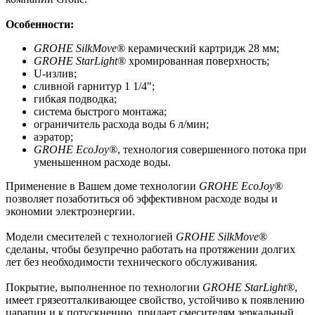
Особенности:
GROHE SilkMove®
керамический картридж 28 мм;
GROHE StarLight®
хромированная поверхность;
U-излив;
сливной гарнитур 1 1/4";
гибкая подводка;
система быстрого монтажа;
ограничитель расхода воды 6 л/мин;
аэратор;
GROHE EcoJoy®
, технология совершенного потока при
уменьшенном расходе воды.
Применение в Вашем доме технологии
GROHE EcoJoy®
позволяет позаботиться об эффективном расходе воды и
экономии электроэнергии.
Модели смесителей с технологией
GROHE SilkMove®
сделаны, чтобы безупречно работать на протяжении долгих
лет без необходимости технического обслуживания.
Покрытие, выполненное по технологии
GROHE StarLight®
,
имеет грязеотталкивающее свойство, устойчиво к появлению
царапин и к потускнению, придает смесителям зеркальный