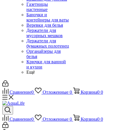
Газетницы
настенные
Баночки и
контейнеры для ваты
Веревки для белья
Держатели для
мусорных мешков
Держатели для
бумажных полотенец
Органайзеры для
белья
Крючки для ванной
и кухни
Ещё
Сравнение
0
Отложенные
0
Корзина
0
0
Сравнение
0
Отложенные
0
Корзина
0
0