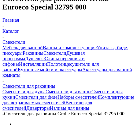
Euroeco Special 32795 000
Главная
-
Каталог
-
Смесители
Мебель для ванной
Ванны и комплектующие
Унитазы, биде,
писсуары
Раковины
Смесители
Душевая
программа
Душевые
Сливы переливы и
сифоны
Инсталляции
Полотенцесушители для
ванной
Кухонные мойки и аксессуары
Аксессуары для ванной
комнаты
-
Смесители для раковины
Смесители для душа
Смесители для ванны
Смесители для
кухни
Смесители для биде
Наборы смесителей
Комплектующие
для встраиваемых смесителей
Вентили для
смесителей
Диверторы
Изливы для ванны
-
Смеситель для раковины Grohe Euroeco Special 32795 000