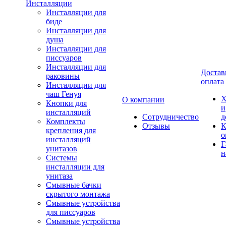
Инсталляции
Инсталляции для
биде
Инсталляции для
душа
Инсталляции для
писсуаров
Инсталляции для
Достав
раковины
оплата
Инсталляции для
чаш Генуя
Х
О компании
Кнопки для
и
инсталляций
Сотрудничество
д
Комплекты
Отзывы
К
крепления для
о
инсталляций
Г
унитазов
н
Системы
инсталляции для
унитаза
Смывные бачки
скрытого монтажа
Смывные устройства
для писсуаров
Смывные устройства