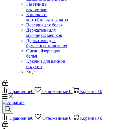
Газетницы
настенные
Баночки и
контейнеры для ваты
Веревки для белья
Держатели для
мусорных мешков
Держатели для
бумажных полотенец
Органайзеры для
белья
Крючки для ванной
и кухни
Ещё
Сравнение
0
Отложенные
0
Корзина
0
0
Сравнение
0
Отложенные
0
Корзина
0
0