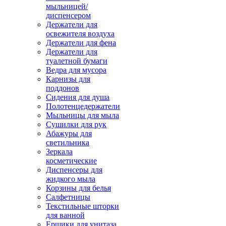
мыльницей/
диспенсером
Держатели для
освежителя воздуха
Держатели для фена
Держатели для
туалетной бумаги
Ведра для мусора
Карнизы для
поддонов
Сидения для душа
Полотенцедержатели
Мыльницы для мыла
Сушилки для рук
Абажуры для
светильника
Зеркала
косметические
Диспенсеры для
жидкого мыла
Корзины для белья
Салфетницы
Текстильные шторки
для ванной
Ершики для унитаза