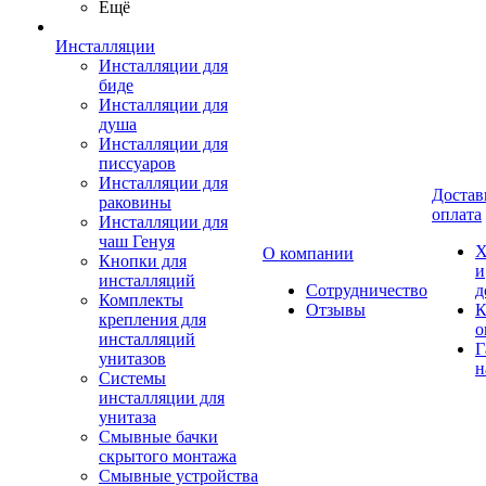
Ещё
Инсталляции
Инсталляции для
биде
Инсталляции для
душа
Инсталляции для
писсуаров
Инсталляции для
Достав
раковины
оплата
Инсталляции для
чаш Генуя
Х
О компании
Кнопки для
и
инсталляций
Сотрудничество
д
Комплекты
Отзывы
К
крепления для
о
инсталляций
Г
унитазов
н
Системы
инсталляции для
унитаза
Смывные бачки
скрытого монтажа
Смывные устройства