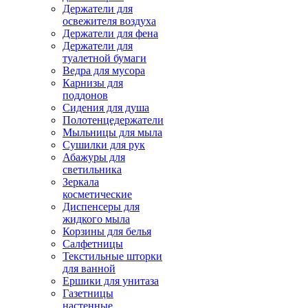
Держатели для
освежителя воздуха
Держатели для фена
Держатели для
туалетной бумаги
Ведра для мусора
Карнизы для
поддонов
Сидения для душа
Полотенцедержатели
Мыльницы для мыла
Сушилки для рук
Абажуры для
светильника
Зеркала
косметические
Диспенсеры для
жидкого мыла
Корзины для белья
Салфетницы
Текстильные шторки
для ванной
Ершики для унитаза
Газетницы
настенные