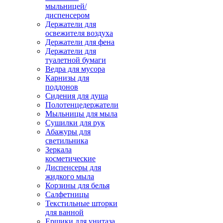
мыльницей/
диспенсером
Держатели для
освежителя воздуха
Держатели для фена
Держатели для
туалетной бумаги
Ведра для мусора
Карнизы для
поддонов
Сидения для душа
Полотенцедержатели
Мыльницы для мыла
Сушилки для рук
Абажуры для
светильника
Зеркала
косметические
Диспенсеры для
жидкого мыла
Корзины для белья
Салфетницы
Текстильные шторки
для ванной
Ершики для унитаза