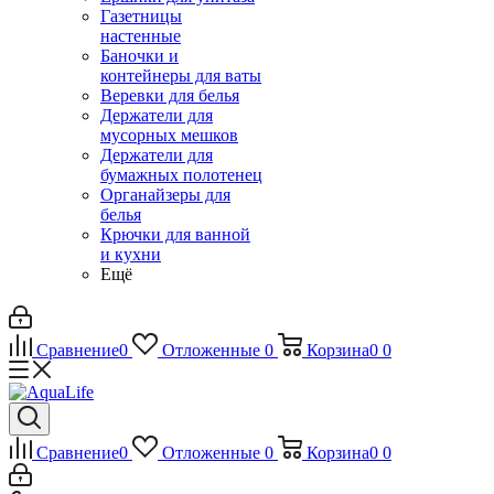
Газетницы
настенные
Баночки и
контейнеры для ваты
Веревки для белья
Держатели для
мусорных мешков
Держатели для
бумажных полотенец
Органайзеры для
белья
Крючки для ванной
и кухни
Ещё
Сравнение
0
Отложенные
0
Корзина
0
0
Сравнение
0
Отложенные
0
Корзина
0
0