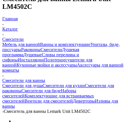
LM4502C
Главная
-
Каталог
-
Смесители
Мебель для ванной
Ванны и комплектующие
Унитазы, биде,
писсуары
Раковины
Смесители
Душевая
программа
Душевые
Сливы переливы и
сифоны
Инсталляции
Полотенцесушители для
ванной
Кухонные мойки и аксессуары
Аксессуары для ванной
комнаты
-
Смесители для ванны
Смесители для душа
Смесители для кухни
Смесители для
раковины
Смесители для биде
Наборы
смесителей
Комплектующие для встраиваемых
смесителей
Вентили для смесителей
Диверторы
Изливы для
ванны
-
Смеситель для ванны Lemark Unit LM4502C