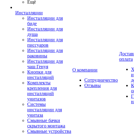
Ещё
Инсталляции
Инсталляции для
биде
Инсталляции для
душа
Инсталляции для
писсуаров
Инсталляции для
Достав
раковины
оплата
Инсталляции для
чаш Генуя
Х
О компании
Кнопки для
и
инсталляций
Сотрудничество
д
Комплекты
Отзывы
К
крепления для
о
инсталляций
Г
унитазов
н
Системы
инсталляции для
унитаза
Смывные бачки
скрытого монтажа
Смывные устройства