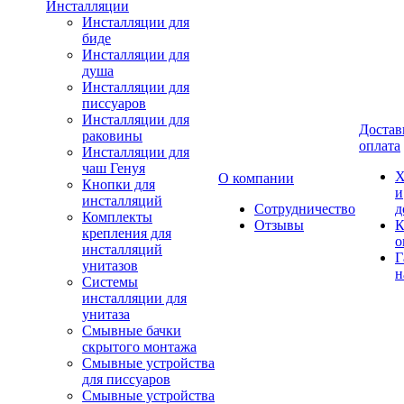
Инсталляции
Инсталляции для
биде
Инсталляции для
душа
Инсталляции для
писсуаров
Инсталляции для
Достав
раковины
оплата
Инсталляции для
чаш Генуя
Х
О компании
Кнопки для
и
инсталляций
Сотрудничество
д
Комплекты
Отзывы
К
крепления для
о
инсталляций
Г
унитазов
н
Системы
инсталляции для
унитаза
Смывные бачки
скрытого монтажа
Смывные устройства
для писсуаров
Смывные устройства