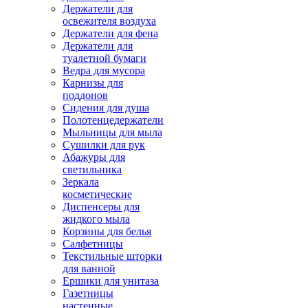
Держатели для
освежителя воздуха
Держатели для фена
Держатели для
туалетной бумаги
Ведра для мусора
Карнизы для
поддонов
Сидения для душа
Полотенцедержатели
Мыльницы для мыла
Сушилки для рук
Абажуры для
светильника
Зеркала
косметические
Диспенсеры для
жидкого мыла
Корзины для белья
Салфетницы
Текстильные шторки
для ванной
Ершики для унитаза
Газетницы
настенные