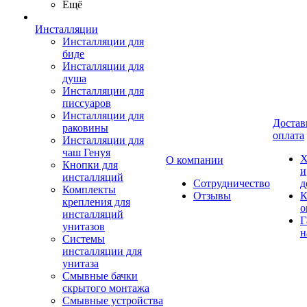
Ещё
Инсталляции
Инсталляции для
биде
Инсталляции для
душа
Инсталляции для
писсуаров
Инсталляции для
Достав
раковины
оплата
Инсталляции для
чаш Генуя
Х
О компании
Кнопки для
и
инсталляций
Сотрудничество
д
Комплекты
Отзывы
К
крепления для
о
инсталляций
Г
унитазов
н
Системы
инсталляции для
унитаза
Смывные бачки
скрытого монтажа
Смывные устройства