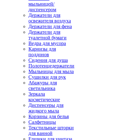
мыльницей/
диспенсером
Держатели для
освежителя воздуха
Держатели для фена
Держатели для
туалетной бумаги
Ведра для мусора
Карнизы для
поддонов
Сидения для душа
Полотенцедержатели
Мыльницы для мыла
Сушилки для рук
Абажуры для
светильника
Зеркала
косметические
Диспенсеры для
жидкого мыла
Корзины для белья
Салфетницы
Текстильные шторки
для ванной
Ершики для унитаза