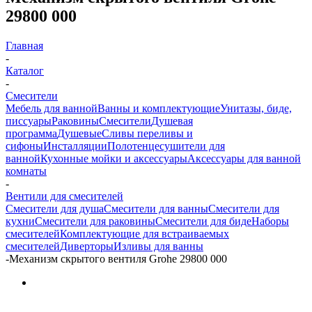
29800 000
Главная
-
Каталог
-
Смесители
Мебель для ванной
Ванны и комплектующие
Унитазы, биде,
писсуары
Раковины
Смесители
Душевая
программа
Душевые
Сливы переливы и
сифоны
Инсталляции
Полотенцесушители для
ванной
Кухонные мойки и аксессуары
Аксессуары для ванной
комнаты
-
Вентили для смесителей
Смесители для душа
Смесители для ванны
Смесители для
кухни
Смесители для раковины
Смесители для биде
Наборы
смесителей
Комплектующие для встраиваемых
смесителей
Диверторы
Изливы для ванны
-
Механизм скрытого вентиля Grohe 29800 000