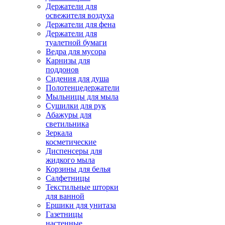
Держатели для
освежителя воздуха
Держатели для фена
Держатели для
туалетной бумаги
Ведра для мусора
Карнизы для
поддонов
Сидения для душа
Полотенцедержатели
Мыльницы для мыла
Сушилки для рук
Абажуры для
светильника
Зеркала
косметические
Диспенсеры для
жидкого мыла
Корзины для белья
Салфетницы
Текстильные шторки
для ванной
Ершики для унитаза
Газетницы
настенные