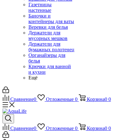
Газетницы
настенные
Баночки и
контейнеры для ваты
Веревки для белья
Держатели для
мусорных мешков
Держатели для
бумажных полотенец
Органайзеры для
белья
Крючки для ванной
и кухни
Ещё
Сравнение
0
Отложенные
0
Корзина
0
0
Сравнение
0
Отложенные
0
Корзина
0
0