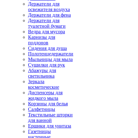
Держатели для
освежителя воздуха
Держатели для фена
Держатели для
туалетной бумаги
Ведра для мусора
Карнизы для
поддонов
Сидения для душа
Полотенцедержатели
Мыльницы для мыла
Сушилки для рук
Абажуры для
светильника
Зеркала
косметические
Диспенсеры для
жидкого мыла
Корзины для белья
Салфетницы
Текстильные шторки
для ванной
Ершики для унитаза
Газетницы
настенные