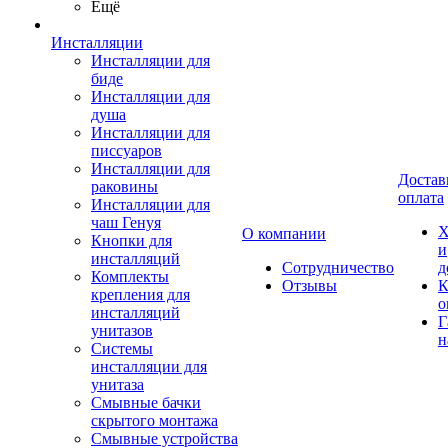
Ещё
Инсталляции
Инсталляции для
биде
Инсталляции для
душа
Инсталляции для
писсуаров
Инсталляции для
Достав
раковины
оплата
Инсталляции для
чаш Генуя
Х
О компании
Кнопки для
и
инсталляций
Сотрудничество
д
Комплекты
Отзывы
К
крепления для
о
инсталляций
Г
унитазов
н
Системы
инсталляции для
унитаза
Смывные бачки
скрытого монтажа
Смывные устройства