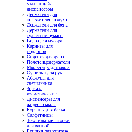
мыльницей/
диспенсером
Держатели для
освежителя воздуха
Держатели для фена
Держатели для
туалетной бумаги
Ведра для мусора
Карнизы для
поддонов
Сидения для душа
Полотенцедержатели
Мыльницы для мыла
Сушилки для рук
Абажуры для
светильника
Зеркала
косметические
Диспенсеры для
жидкого мыла
Корзины для белья
Салфетницы
Текстильные шторки
для ванной
Ершики для унитаза