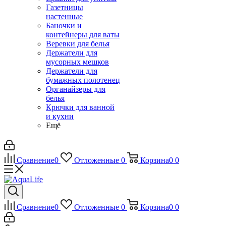
Газетницы
настенные
Баночки и
контейнеры для ваты
Веревки для белья
Держатели для
мусорных мешков
Держатели для
бумажных полотенец
Органайзеры для
белья
Крючки для ванной
и кухни
Ещё
Сравнение
0
Отложенные
0
Корзина
0
0
Сравнение
0
Отложенные
0
Корзина
0
0