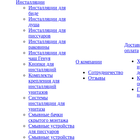
Инсталляции
Инсталляции для
биде
Инсталляции для
душа
Инсталляции для
писсуаров
Инсталляции для
Достав
раковины
оплата
Инсталляции для
чаш Генуя
Х
О компании
Кнопки для
и
инсталляций
Сотрудничество
д
Комплекты
Отзывы
К
крепления для
о
инсталляций
Г
унитазов
н
Системы
инсталляции для
унитаза
Смывные бачки
скрытого монтажа
Смывные устройства
для писсуаров
Смывные устройства