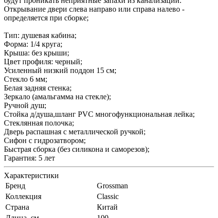
будут проникать неприятные запахи из канализации.
Открывание двери слева направо или справа налево -
определяется при сборке;
Тип: душевая кабина;
Форма: 1/4 круга;
Крыша: без крыши;
Цвет профиля: черный;
Усиленный низкий поддон 15 см;
Стекло 6 мм;
Белая задняя стенка;
Зеркало (амальгамма на стекле);
Ручной душ;
Стойка д/душа,шланг PVC многофункциональная лейка;
Стеклянная полочка;
Дверь распашная с металлической ручкой;
Сифон с гидрозатвором;
Быстрая сборка (без силикона и саморезов);
Гарантия: 5 лет
Характеристики
Бренд
Grossman
Коллекция
Classic
Страна
Китай
Длина, см
100