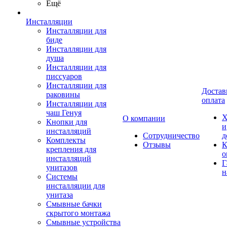
Ещё
Инсталляции
Инсталляции для
биде
Инсталляции для
душа
Инсталляции для
писсуаров
Инсталляции для
Достав
раковины
оплата
Инсталляции для
чаш Генуя
Х
О компании
Кнопки для
и
инсталляций
Сотрудничество
д
Комплекты
Отзывы
К
крепления для
о
инсталляций
Г
унитазов
н
Системы
инсталляции для
унитаза
Смывные бачки
скрытого монтажа
Смывные устройства