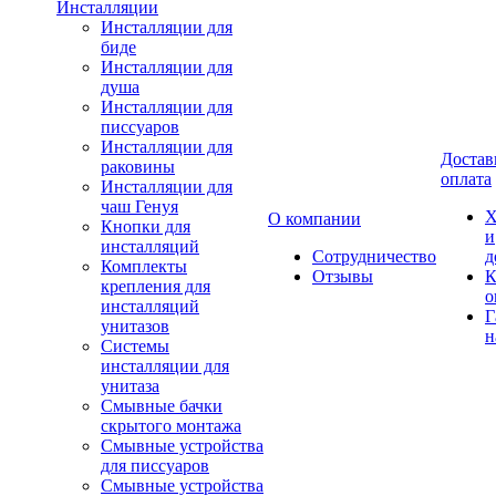
Инсталляции
Инсталляции для
биде
Инсталляции для
душа
Инсталляции для
писсуаров
Инсталляции для
Достав
раковины
оплата
Инсталляции для
чаш Генуя
Х
О компании
Кнопки для
и
инсталляций
Сотрудничество
д
Комплекты
Отзывы
К
крепления для
о
инсталляций
Г
унитазов
н
Системы
инсталляции для
унитаза
Смывные бачки
скрытого монтажа
Смывные устройства
для писсуаров
Смывные устройства