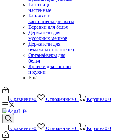
Газетницы
настенные
Баночки и
контейнеры для ваты
Веревки для белья
Держатели для
мусорных мешков
Держатели для
бумажных полотенец
Органайзеры для
белья
Крючки для ванной
и кухни
Ещё
Сравнение
0
Отложенные
0
Корзина
0
0
Сравнение
0
Отложенные
0
Корзина
0
0