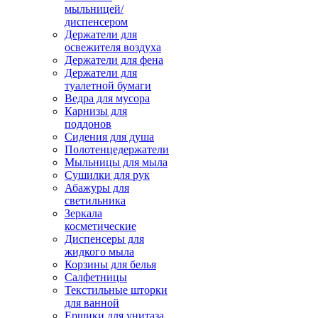
мыльницей/
диспенсером
Держатели для
освежителя воздуха
Держатели для фена
Держатели для
туалетной бумаги
Ведра для мусора
Карнизы для
поддонов
Сидения для душа
Полотенцедержатели
Мыльницы для мыла
Сушилки для рук
Абажуры для
светильника
Зеркала
косметические
Диспенсеры для
жидкого мыла
Корзины для белья
Салфетницы
Текстильные шторки
для ванной
Ершики для унитаза