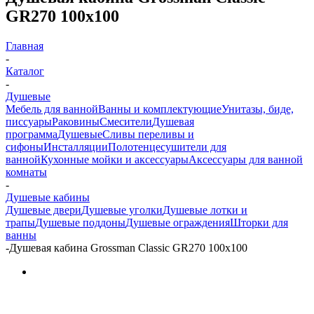
GR270 100x100
Главная
-
Каталог
-
Душевые
Мебель для ванной
Ванны и комплектующие
Унитазы, биде,
писсуары
Раковины
Смесители
Душевая
программа
Душевые
Сливы переливы и
сифоны
Инсталляции
Полотенцесушители для
ванной
Кухонные мойки и аксессуары
Аксессуары для ванной
комнаты
-
Душевые кабины
Душевые двери
Душевые уголки
Душевые лотки и
трапы
Душевые поддоны
Душевые ограждения
Шторки для
ванны
-
Душевая кабина Grossman Classic GR270 100x100