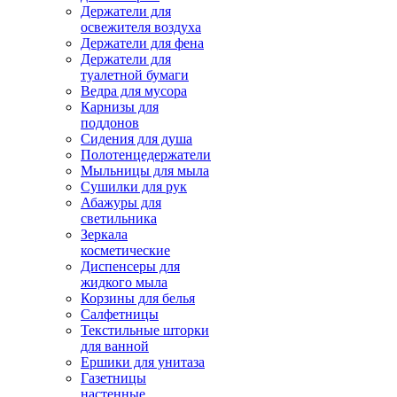
Держатели для
освежителя воздуха
Держатели для фена
Держатели для
туалетной бумаги
Ведра для мусора
Карнизы для
поддонов
Сидения для душа
Полотенцедержатели
Мыльницы для мыла
Сушилки для рук
Абажуры для
светильника
Зеркала
косметические
Диспенсеры для
жидкого мыла
Корзины для белья
Салфетницы
Текстильные шторки
для ванной
Ершики для унитаза
Газетницы
настенные