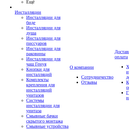
Ещё
Инсталляции
Инсталляции для
биде
Инсталляции для
душа
Инсталляции для
писсуаров
Инсталляции для
Достав
раковины
оплата
Инсталляции для
чаш Генуя
Х
О компании
Кнопки для
и
инсталляций
Сотрудничество
д
Комплекты
Отзывы
К
крепления для
о
инсталляций
Г
унитазов
н
Системы
инсталляции для
унитаза
Смывные бачки
скрытого монтажа
Смывные устройства