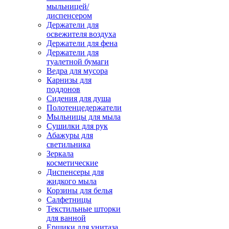
мыльницей/
диспенсером
Держатели для
освежителя воздуха
Держатели для фена
Держатели для
туалетной бумаги
Ведра для мусора
Карнизы для
поддонов
Сидения для душа
Полотенцедержатели
Мыльницы для мыла
Сушилки для рук
Абажуры для
светильника
Зеркала
косметические
Диспенсеры для
жидкого мыла
Корзины для белья
Салфетницы
Текстильные шторки
для ванной
Ершики для унитаза