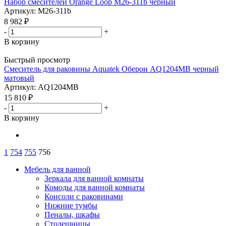
Набор смесителей Orange Loop M26-311b черный
Артикул: M26-311b
8 982
₽
-
+
В корзину
Быстрый просмотр
Смеситель для раковины Aquatek Оберон AQ1204MB черный
матовый
Артикул: AQ1204MB
15 810
₽
-
+
В корзину
1
754
755
756
Мебель для ванной
Зеркала для ванной комнаты
Комоды для ванной комнаты
Консоли с раковинами
Нижние тумбы
Пеналы, шкафы
Столешницы