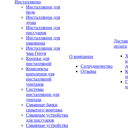
Инсталляции
Инсталляции для
биде
Инсталляции для
душа
Инсталляции для
писсуаров
Инсталляции для
Достав
раковины
оплата
Инсталляции для
чаш Генуя
Х
О компании
Кнопки для
и
инсталляций
Сотрудничество
д
Комплекты
Отзывы
К
крепления для
о
инсталляций
Г
унитазов
н
Системы
инсталляции для
унитаза
Смывные бачки
скрытого монтажа
Смывные устройства
для писсуаров
Смывные устройства