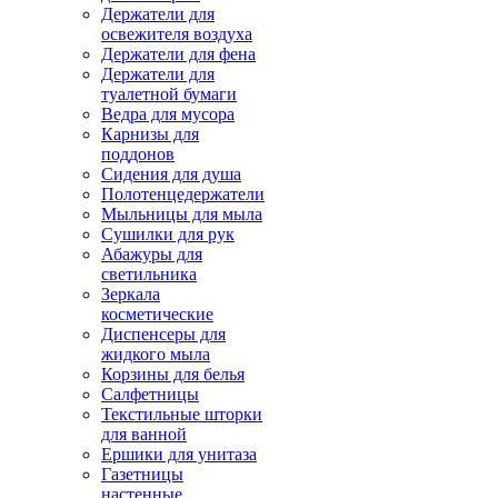
Держатели для
освежителя воздуха
Держатели для фена
Держатели для
туалетной бумаги
Ведра для мусора
Карнизы для
поддонов
Сидения для душа
Полотенцедержатели
Мыльницы для мыла
Сушилки для рук
Абажуры для
светильника
Зеркала
косметические
Диспенсеры для
жидкого мыла
Корзины для белья
Салфетницы
Текстильные шторки
для ванной
Ершики для унитаза
Газетницы
настенные