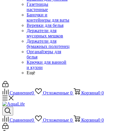
Газетницы
настенные
Баночки и
контейнеры для ваты
Веревки для белья
Держатели для
мусорных мешков
Держатели для
бумажных полотенец
Органайзеры для
белья
Крючки для ванной
и кухни
Ещё
Сравнение
0
Отложенные
0
Корзина
0
0
Сравнение
0
Отложенные
0
Корзина
0
0